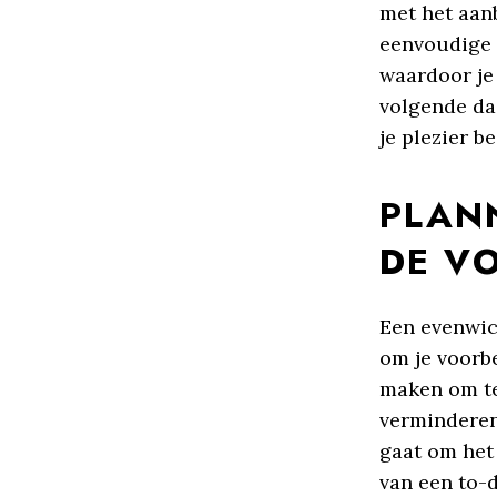
met het aanb
eenvoudige m
waardoor je
volgende da
je plezier b
PLAN
DE V
Een evenwich
om je voorbe
maken om te
verminderen
gaat om het 
van een to-d