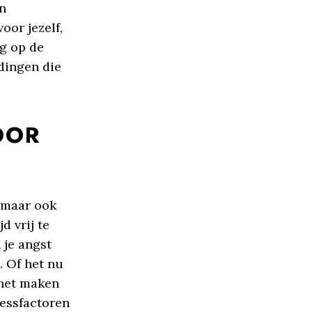
en
oor jezelf,
ng op de
dingen die
OOR
, maar ook
d vrij te
 je angst
. Of het nu
 het maken
ressfactoren