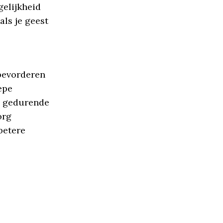
gelijkheid
als je geest
 bevorderen
epe
h gedurende
org
betere