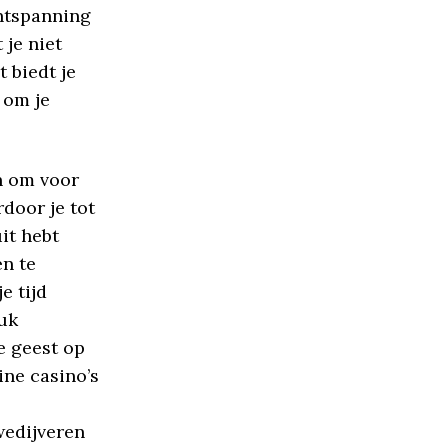
ntspanning
 je niet
 biedt je
 om je
n om voor
door je tot
it hebt
en te
e tijd
luk
e geest op
ine casino’s
wedijveren