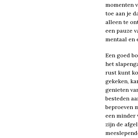
momenten va
toe aan je d
alleen te on
een pauze va
mentaal en 
Een goed bo
het slapeng
rust kunt ko
gekeken, ka
genieten van
besteden aan
beproeven m
een minder v
zijn de afge
meeslepende