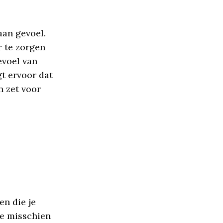
aan gevoel.
r te zorgen
evoel van
t ervoor dat
n zet voor
n die je
je misschien