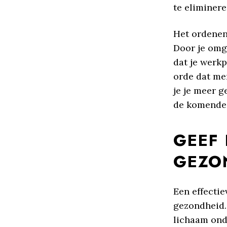
te eliminer
Het ordenen 
Door je omg
dat je werkp
orde dat me
je je meer g
de komende
GEEF 
GEZO
Een effecti
gezondheid.
lichaam onde