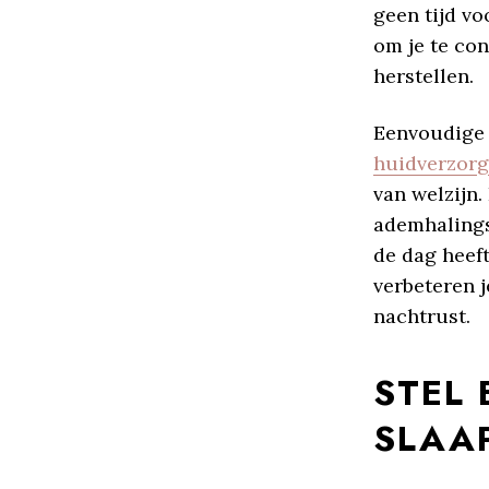
geen tijd vo
om je te con
herstellen.
Eenvoudige 
huidverzorg
van welzijn.
ademhalings
de dag heef
verbeteren j
nachtrust.
STEL
SLAA