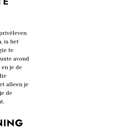
TE
privéleven
 is het
ie te
wuste avond
 en je de
die
et alleen je
je de
t.
NING