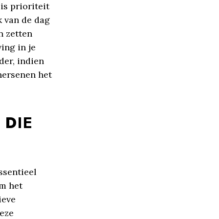
s prioriteit
k van de dag
n zetten
ing in je
der, indien
 hersenen het
 DIE
ssentieel
om het
ieve
deze