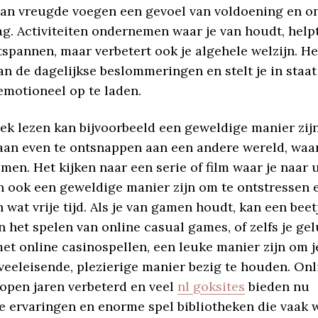
n vreugde voegen een gevoel van voldoening en o
ag. Activiteiten ondernemen waar je van houdt, helpt
tspannen, maar verbetert ook je algehele welzijn. Het
n de dagelijkse beslommeringen en stelt je in staat
emotioneel op te laden.
ek lezen kan bijvoorbeeld een geweldige manier zij
aan even te ontsnappen aan een andere wereld, waar
men. Het kijken naar een serie of film waar je naar u
n ook een geweldige manier zijn om te ontstressen 
 wat vrije tijd. Als je van gamen houdt, kan een beetj
 het spelen van online casual games, of zelfs je ge
et online casinospellen, een leuke manier zijn om j
eeleisende, plezierige manier bezig te houden. Onl
lopen jaren verbeterd en veel
nl goksites
bieden nu
 ervaringen en enorme spel bibliotheken die vaak 