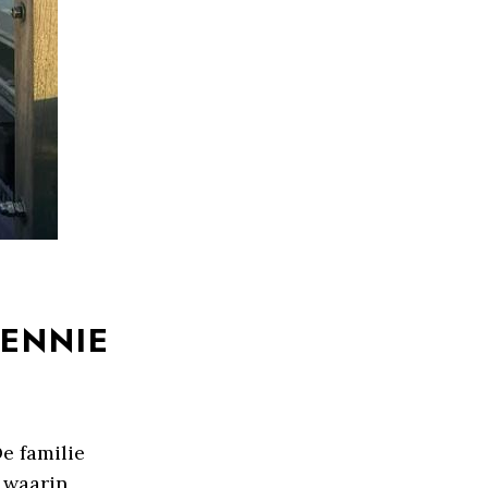
JENNIE
De familie
, waarin