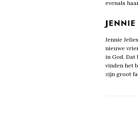
evenals haar
JENNIE
Jennie Jelie
nieuwe vrien
in God. Dat 
vinden het b
zijn groot f