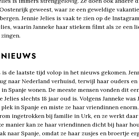
elies is immers strenggelovig. Ze doen ook andere d
r Oostenrijk geweest, waar ze een geweldige vakanti
bergen. Jennie Jelies is vaak te zien op de Instagr
elies, waarin Janneke haar stiekem filmt als ze een li
 zingen.
 NIEUWS
s is de laatste tijd volop in het nieuws gekomen. Jenn
ug naar Nederland verhuisd, terwijl haar ouders en 
in Spanje wonen. De meeste mensen vonden dit een 
 Jelies slechts 18 jaar oud is. Volgens Janneke was 
 plek in Spanje en miste ze haar vriendinnen enorm.
arom ingetrokken bij familie in Urk, en ze werkt daa
ze manier kan ze haar vriendinnen dicht bij haar ho
k naar Spanje, omdat ze haar zusjes en broertje erg