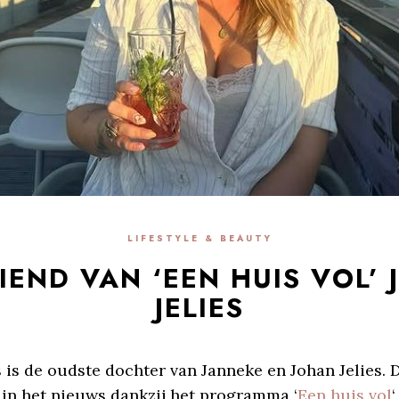
LIFESTYLE & BEAUTY
IEND VAN ‘EEN HUIS VOL’ 
JELIES
s is de oudste dochter van Janneke en Johan Jelies. 
 in het nieuws dankzij het programma ‘
Een huis vol
‘