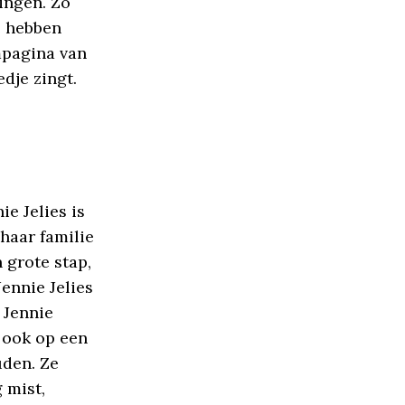
ingen. Zo
e hebben
ampagina van
edje zingt.
ie Jelies is
haar familie
grote stap,
Jennie Jelies
 Jennie
r ook op een
uden. Ze
 mist,