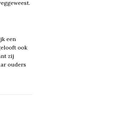
 weggeweest.
ijk een
gelooft ook
nt zij
aar ouders