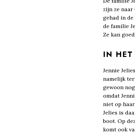
De familie J
zijn ze naa
gehad in de 
de familie J
Ze kan goed
IN HET
Jennie Jelie
namelijk ter
gewoon nog 
omdat Jennie
niet op haar
Jelies is da
boot. Op de
komt ook vaa