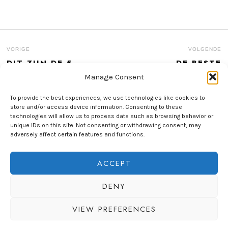
BERICHT
VORIGE
VOLGENDE
DIT ZIJN DE 5
DE BESTE
Previous
N
NAVIGATIE
POPULAIRSTE
EPILATORS VAN
post:
po
Manage Consent
MERKEN VOOR
2025
HUISHOUDELIJKE
PRODUCTEN
To provide the best experiences, we use technologies like cookies to
store and/or access device information. Consenting to these
technologies will allow us to process data such as browsing behavior or
unique IDs on this site. Not consenting or withdrawing consent, may
adversely affect certain features and functions.
ACCEPT
© 2025. FEMMIO. ALLE RECHTEN VOORBEHOUDEN.
DENY
INFO@FEMMIO.NL
HOME
BLOG
PRIVACY POLICY
COOKIE POLICY (EU)
VIEW PREFERENCES